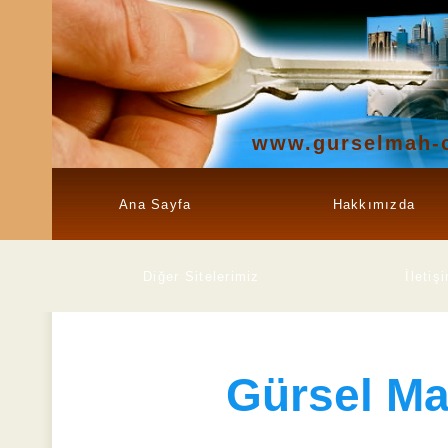
www.gurselmah-c
Ana Sayfa
Hakkımızda
Diğer Sitelerimiz
İletiş
Gürsel Ma