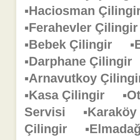
▪Haciosman Çilin
▪Ferahevler Çiling
▪Bebek Çilingir
▪
▪Darphane Çilingi
▪Arnavutkoy Çilin
▪Kasa Çilingir
▪O
Servisi
▪Karaköy
Çilingir
▪Elmadağ