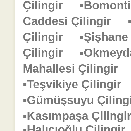
Çilingir
▪Bomonti
Caddesi Çilingir
Çilingir
▪Şişhane
Çilingir
▪Okmeyd
Mahallesi Çilingir
▪Teşvikiye Çilingi
▪Gümüşsuyu Çilin
▪Kasımpaşa Çilin
▪Halıcıoğlu Çiling